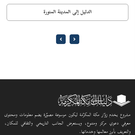
الدليل إلى المدينة المنورة
مشروع يخدم زوّار مكة المكرّمة ليكون موسوعة مصوّرة يضم معلومات ومحتوى
معرفي دعوي مركز ومتنوع، ويستعرض الجانب التاريخي والثقافي للمكان،
والتعريف بأبرز معالمها وخدماتها.