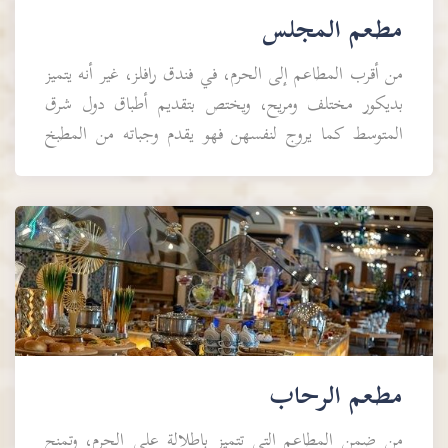
مطعم المجلس
من أقرب المطاعم إلى الحرم، في فندق رافلز، غير أنه يتميز
بديكور مختلف ومريح، ويختص بتقديم أطباق دول شرق
المتوسط كما يروج لنفسهن فهو يقدم وجباته من المطبخ
الإيطالي واللبناني والتركي والسوري والردني وا...
مطعم الرحاب
من ضمن المطاعم التي تتميز بإطلالة على الحرم، وتمنح