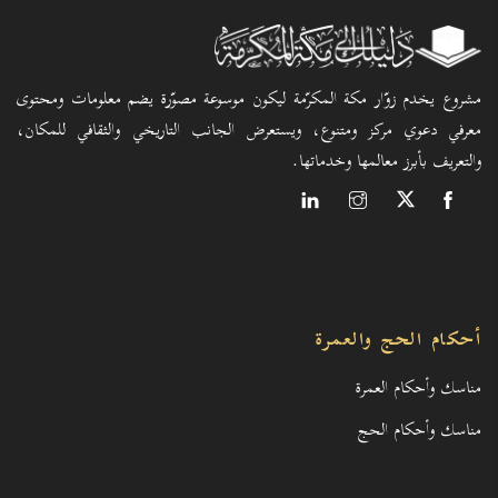
مشروع يخدم زوّار مكة المكرّمة ليكون موسوعة مصوّرة يضم معلومات ومحتوى
معرفي دعوي مركز ومتنوع، ويستعرض الجانب التاريخي والثقافي للمكان،
والتعريف بأبرز معالمها وخدماتها.
أحكام الحج والعمرة
مناسك وأحكام العمرة
مناسك وأحكام الحج