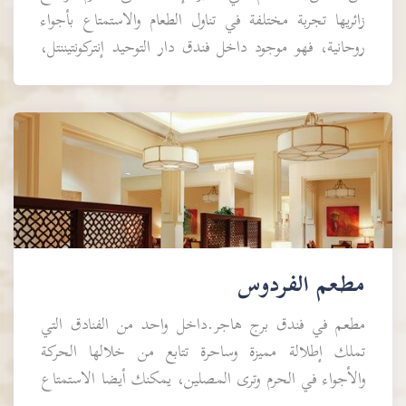
زائريها تجربة مختلفة في تناول الطعام والاستمتاع بأجواء
روحانية، فهو موجود داخل فندق دار التوحيد إنتركونتيننتل،
الذي يقع في شارع إبراهيم الخليل مما يع...
مطعم الفردوس
مطعم في فندق برج هاجر.داخل واحد من الفنادق التي
تملك إطلالة مميزة وساحرة تتابع من خلالها الحركة
والأجواء في الحرم وترى المصلين، يمكنك أيضا الاستمتاع