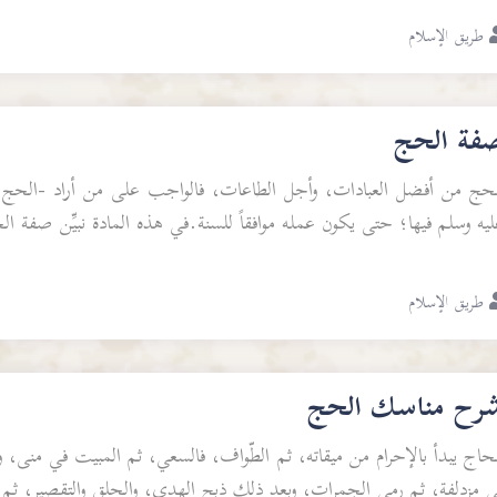
طريق الإسلام
فة الحج
لحج من أفضل العبادات، وأجل الطاعات، فالواجب على من أراد -الحج أو
يه وسلم فيها؛ حتى يكون عمله موافقاً للسنة.في هذه المادة نبيِّن صفة الح
طريق الإسلام
رح مناسك الحج
حاج يبدأ بالإحرام من ميقاته، ثم الطَّواف، فالسعي، ثم المبيت في منى، 
ي مزدلفة، ثم رمي الجمرات، وبعد ذلك ذبح الهدي، والحلق والتقصير، ث