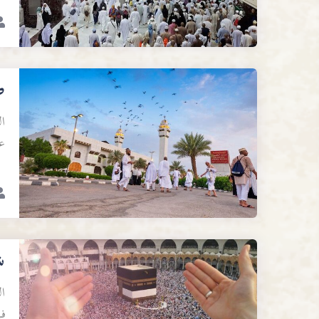
ص
ا
عل
ش
ال
ف