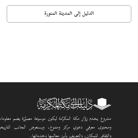
الدليل إلى المدينة المنورة
مشروع يخدم زوّار مكة المكرّمة ليكون موسوعة مصوّرة يضم معلوما
ومحتوى معرفي دعوي مركز ومتنوع، ويستعرض الجانب التاريخ
والثقافي للمكان، والتعريف بأبرز معالمها وخدماتها.