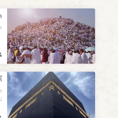
ا
ا
أ
ا
ل