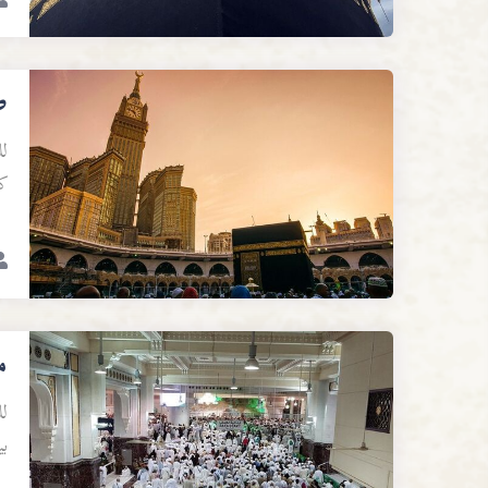
ص
لل
ك
م
لل
بي