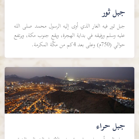
جبل ثور
جبل ثور فيه الغار الذي أوى إليه الرسول محمد صلى الله
عليه وسلم ورفيقه في بداية الهجرة، ويقع جنوب مكة، ويرتفع
حوالي (750م) وعلى بعد 4كم من مكَّة المكرمة.
جبل حراء