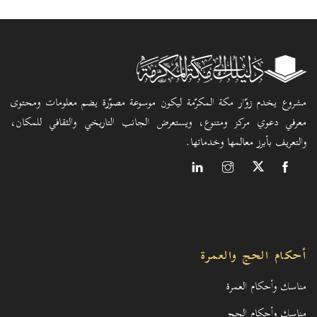
مشروع يخدم زوّار مكة المكرّمة ليكون موسوعة مصوّرة يضم معلومات ومحتوى
معرفي دعوي مركز ومتنوع، ويستعرض الجانب التاريخي والثقافي للمكان،
والتعريف بأبرز معالمها وخدماتها.
أحكام الحج والعمرة
مناسك وأحكام العمرة
مناسك وأحكام الحج