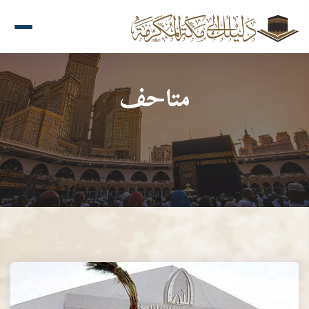
متاحف