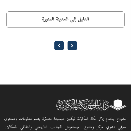
الدليل إلى المدينة المنورة
مشروع يخدم زوّار مكة المكرّمة ليكون موسوعة مصوّرة يضم معلومات ومحتوى
معرفي دعوي مركز ومتنوع، ويستعرض الجانب التاريخي والثقافي للمكان،