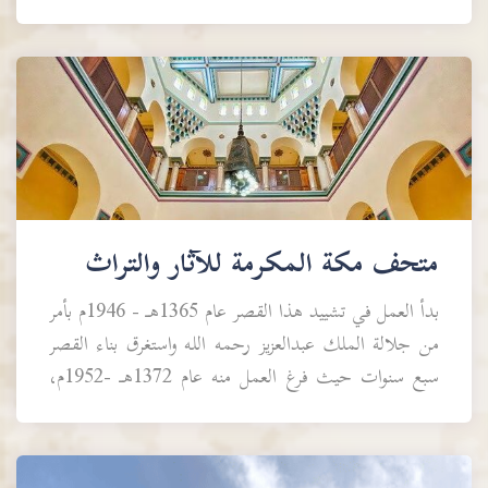
متحف مكة المكرمة للآثار والتراث
بدأ العمل في تشييد هذا القصر عام 1365هـ - 1946م بأمر
من جلالة الملك عبدالعزيز رحمه الله واستغرق بناء القصر
سبع سنوات حيث فرغ العمل منه عام 1372هـ -1952م،
واستخدم مدة من الزمن قصرا للضيافة ثم منح عام 1...