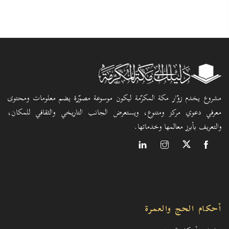
مشروع يخدم زوّار مكة المكرّمة ليكون موسوعة مصوّرة يضم معلومات ومحتوى
معرفي دعوي مركز ومتنوع، ويستعرض الجانب التاريخي والثقافي للمكان،
والتعريف بأبرز معالمها وخدماتها.
أحكام الحج والعمرة