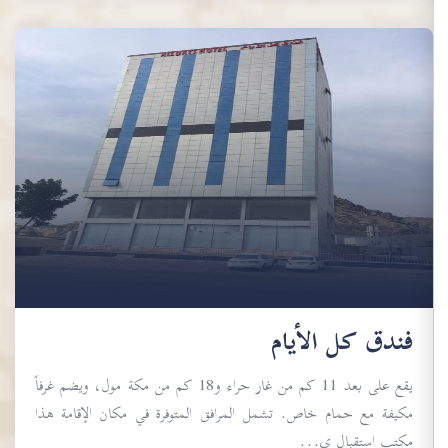
فندق كل الأيام
يقع على بعد 11 كم من غار حراء و18 كم من مكة مول، ويضم غرفاً
مكيفة مع حمام خاص. تشمل المرافق المتوفرة في مكان الإقامة هذا
مكتب استقبال ي...