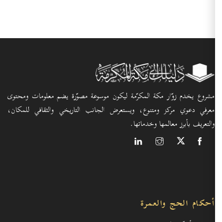
ع يخدم زوّار مكة المكرّمة ليكون موسوعة مصوّرة يضم معلومات ومحتوى
في دعوي مركز ومتنوع، ويستعرض الجانب التاريخي والثقافي للمكان،
عريف بأبرز معالمها وخدماتها.
ام الحج والعمرة