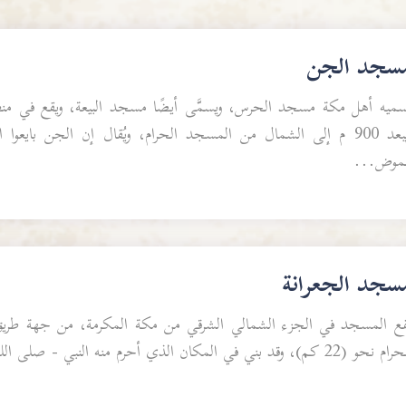
سجد الجن
سميه أهل مكة مسجد الحرس، ويسمَّى أيضًا مسجد البيعة، ويقع في من
ويبعد 900 م إلى الشمال من المسجد الحرام، ويُقال إن الجن باي
لموض...
سجد الجعرانة
قع المسجد في الجزء الشمالي الشرقي من مكة المكرمة، من جهة طريق
و (22 كم)، وقد بني في المكان الذي أحرم منه النبي - صلى الله عليه وسلم - للعمرة ليلة الأربعا...