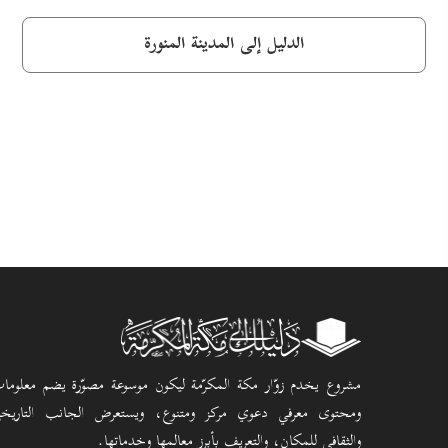
الدليل إلى المدينة المنورة
مشروع يخدم زوّار مكة المكرّمة ليكون موسوعة مصوّرة يضم معلوما
ومحتوى معرفي دعوي مركز ومتنوع، ويستعرض الجانب التاريخ
والثقافي للمكان، والتعريف بأبرز معالمها وخدماتها.