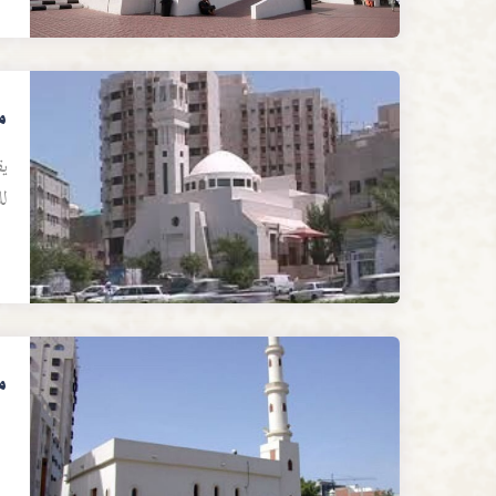
م
يق
لل
م
ي