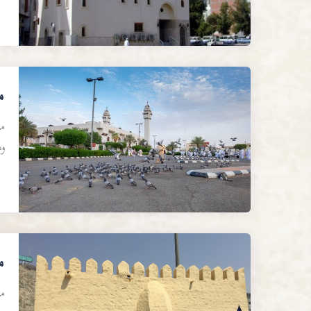
م
مس
و
م
م