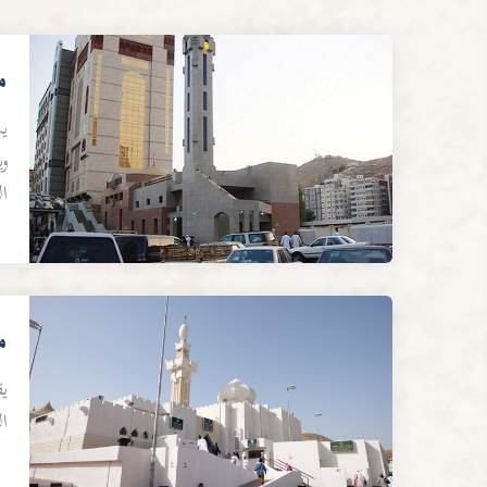
م
ي
ا
م
ي
الحرام نح