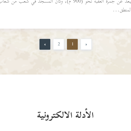
ويبعد عن جمرة العقبة نحو (900 م)، وكان المسجد في
المنطق...
»
2
1
«
الأدلة الالكترونية