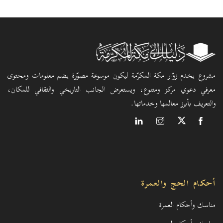
مشروع يخدم زوّار مكة المكرّمة ليكون موسوعة مصوّرة يضم معلومات ومحتوى
معرفي دعوي مركز ومتنوع، ويستعرض الجانب التاريخي والثقافي للمكان،
والتعريف بأبرز معالمها وخدماتها.
أحكام الحج والعمرة
مناسك وأحكام العمرة