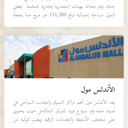
جدة، وهو محاط بهيئات استثمارية وتجارية ضخمة. يغطي
المول مساحة إجمالية تبلغ 131,280 متر مربع مما يجعله
من أكبر مراكز التسوق في المملكة العر...
الأندلس مول
يعد الأندلس مول أهم مراكز التسوق والجذب السياحي في
مدينة جده وذو نموذج فريد للمركز المتكامل حيث يحتوي
على مختلف الأنشطة والخدمات الراقية ويضم كوكبة من