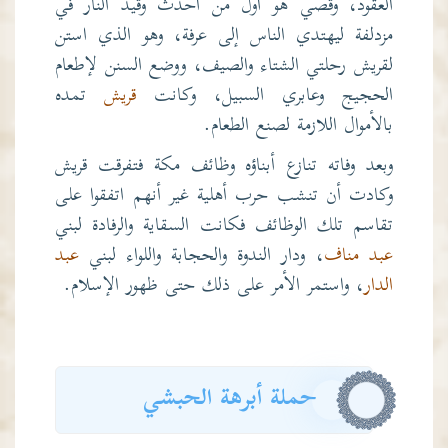
العقود، وقصي هو أول من أحدث وقيد النار في
مزدلفة ليهتدي الناس إلى
عرفة
، وهو الذي استن
لقريش رحلتي الشتاء والصيف، ووضع السنن لإطعام
الحجيج وعابري السبيل، وكانت
قريش
تمده
بالأموال اللازمة لصنع الطعام.
وبعد وفاته تنازع أبناؤه وظائف مكة فتفرقت قريش
وكادت أن تنشب حرب أهلية غير أنهم اتفقوا على
تقاسم تلك الوظائف فكانت السقاية والرفادة لبني
عبد مناف
، ودار الندوة والحجابة واللواء لبني
عبد
الدار
، واستمر الأمر على ذلك حتى ظهور الإسلام.
حملة أبرهة الحبشي