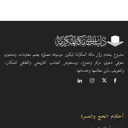
مشروع يخدم زوّار مكة المكرّمة ليكون موسوعة مصوّرة يضم معلومات ومحتوى
معرفي دعوي مركز ومتنوع، ويستعرض الجانب التاريخي والثقافي للمكان،
والتعريف بأبرز معالمها وخدماتها.
أحكام الحج والعمرة